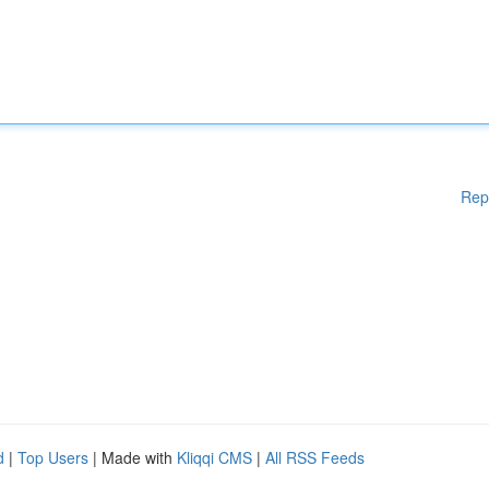
Rep
d
|
Top Users
| Made with
Kliqqi CMS
|
All RSS Feeds