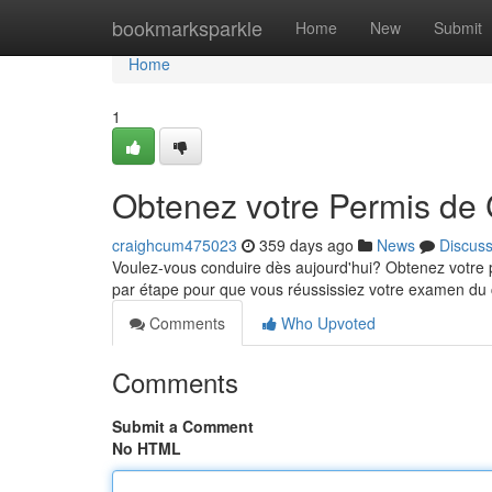
Home
bookmarksparkle
Home
New
Submit
Home
1
Obtenez votre Permis de 
craighcum475023
359 days ago
News
Discus
Voulez-vous conduire dès aujourd'hui? Obtenez votre 
par étape pour que vous réussissiez votre examen du c
Comments
Who Upvoted
Comments
Submit a Comment
No HTML