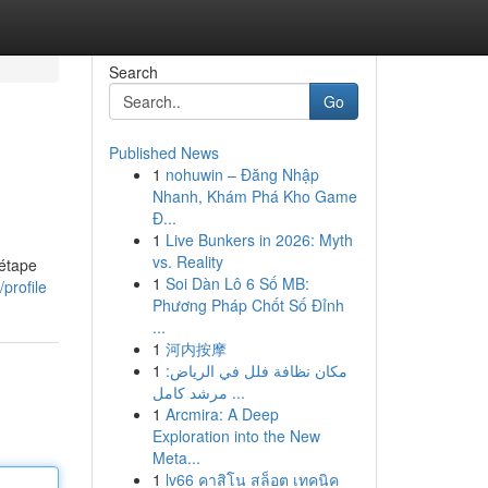
Search
Go
Published News
1
nohuwin – Đăng Nhập
Nhanh, Khám Phá Kho Game
Đ...
1
Live Bunkers in 2026: Myth
vs. Reality
 étape
1
Soi Dàn Lô 6 Số MB:
profile
Phương Pháp Chốt Số Đỉnh
...
1
河内按摩
1
مكان نظافة فلل في الرياض:
مرشد كامل ...
1
Arcmira: A Deep
Exploration into the New
Meta...
1
lv66 คาสิโน สล็อต เทคนิค