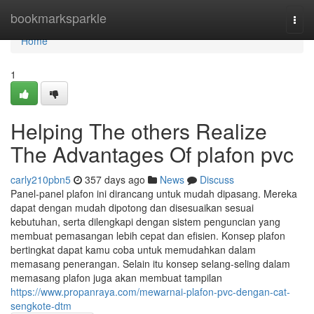
Home
bookmarksparkle
Togg
navi
Home
1
Helping The others Realize
The Advantages Of plafon pvc
carly210pbn5
357 days ago
News
Discuss
Panel-panel plafon ini dirancang untuk mudah dipasang. Mereka
dapat dengan mudah dipotong dan disesuaikan sesuai
kebutuhan, serta dilengkapi dengan sistem penguncian yang
membuat pemasangan lebih cepat dan efisien. Konsep plafon
bertingkat dapat kamu coba untuk memudahkan dalam
memasang penerangan. Selain itu konsep selang-seling dalam
memasang plafon juga akan membuat tampilan
https://www.propanraya.com/mewarnai-plafon-pvc-dengan-cat-
sengkote-dtm