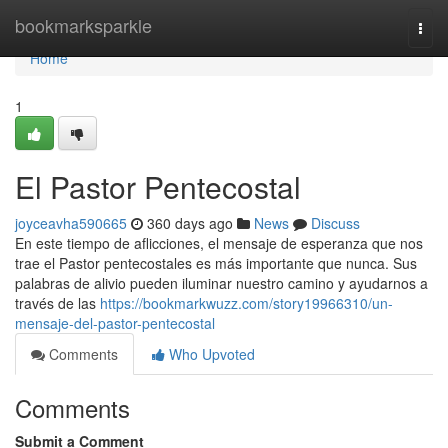
Home
bookmarksparkle
Togg
navi
Home
1
El Pastor Pentecostal
joyceavha590665
360 days ago
News
Discuss
En este tiempo de aflicciones, el mensaje de esperanza que nos
trae el Pastor pentecostales es más importante que nunca. Sus
palabras de alivio pueden iluminar nuestro camino y ayudarnos a
través de las
https://bookmarkwuzz.com/story19966310/un-
mensaje-del-pastor-pentecostal
Comments
Who Upvoted
Comments
Submit a Comment