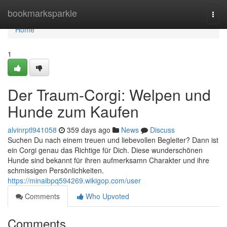
Home
bookmarksparkle
Togg
navi
Home
1
Der Traum-Corgi: Welpen und
Hunde zum Kaufen
alvinrptl941058
359 days ago
News
Discuss
Suchen Du nach einem treuen und liebevollen Begleiter? Dann ist
ein Corgi genau das Richtige für Dich. Diese wunderschönen
Hunde sind bekannt für ihren aufmerksamn Charakter und ihre
schmissigen Persönlichkeiten.
https://minaibpq594269.wikigop.com/user
Comments
Who Upvoted
Comments