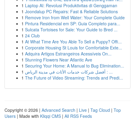
1
Laptop AI: Revolusi Produktivitas di Genggaman
1
Joondalup PC Repairs: Fast & Reliable Solutions
1
Remove Iron from Well Water: Your Complete Guide
1
Pintura Residencial em SP: Guia Completo para...
1
Sulcata Tortoises for Sale: Your Guide to Bred ...
1
24 Club
1
At What Time Are You Able To Sell a Puppy? Offi...
1
Corporate Housing St Louis for Comfortable Exte...
1
Adquira Artigos Estrangeiros Acessíveis On...
1
Stunning Flowers Near Atlantic Ave
1
Securing Your Home: A Manual to Bug Elimination...
1
أفضل شركات خدمات الأثاث في مدينة الرياض : ...
1
The Future of Video Streaming: Trends and Predi...
Copyright © 2026 |
Advanced Search
|
Live
|
Tag Cloud
|
Top
Users
| Made with
Kliqqi CMS
|
All RSS Feeds