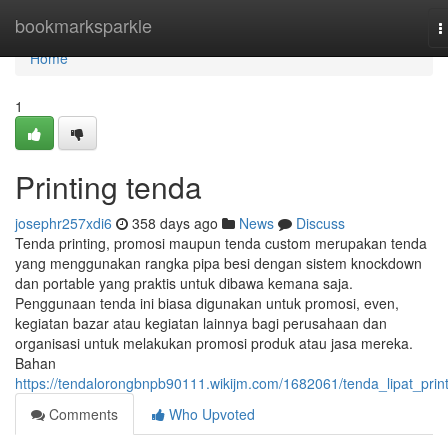
Home
bookmarksparkle
T
n
Home
1
Printing tenda
josephr257xdi6
358 days ago
News
Discuss
Tenda printing, promosi maupun tenda custom merupakan tenda
yang menggunakan rangka pipa besi dengan sistem knockdown
dan portable yang praktis untuk dibawa kemana saja.
Penggunaan tenda ini biasa digunakan untuk promosi, even,
kegiatan bazar atau kegiatan lainnya bagi perusahaan dan
organisasi untuk melakukan promosi produk atau jasa mereka.
Bahan
https://tendalorongbnpb90111.wikijm.com/1682061/tenda_lipat_prin
Comments
Who Upvoted