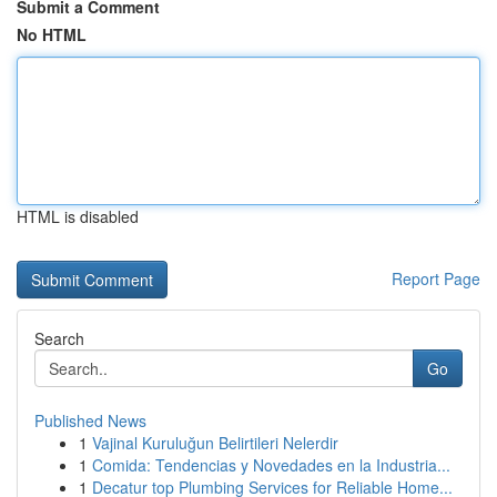
Submit a Comment
No HTML
HTML is disabled
Report Page
Search
Go
Published News
1
Vajinal Kuruluğun Belirtileri Nelerdir
1
Comida: Tendencias y Novedades en la Industria...
1
Decatur top Plumbing Services for Reliable Home...