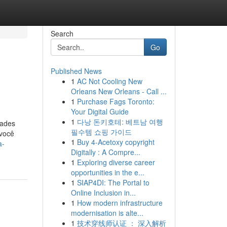
Search
Go
Published News
1
AC Not Cooling New
Orleans New Orleans - Call ...
1
Purchase Fags Toronto:
Your Digital Guide
1
다낭 돈키호테: 베트남 여행
rades
필수템 쇼핑 가이드
 você
1
Buy 4-Acetoxy copyright
a-
Digitally : A Compre...
1
Exploring diverse career
opportunities in the e...
1
SIAP4DI: The Portal to
Online Inclusion in...
1
How modern infrastructure
modernisation is alte...
1
技术穿线师认证 ： 深入解析