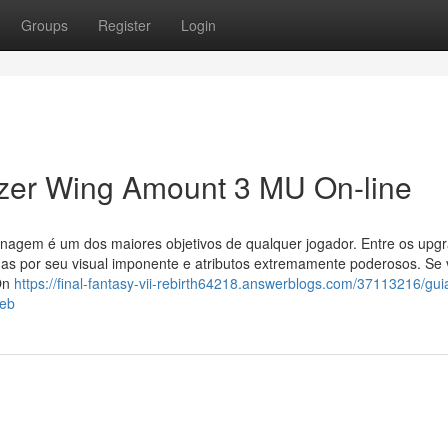
Groups
Register
Login
zer Wing Amount 3 MU On-line
onagem é um dos maiores objetivos de qualquer jogador. Entre os upg
das por seu visual imponente e atributos extremamente poderosos. Se
On
https://final-fantasy-vii-rebirth64218.answerblogs.com/37113216/gui
web