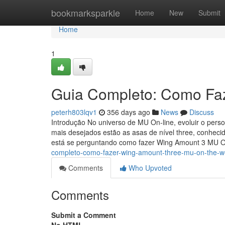
Home
bookmarksparkle
Home
New
Submit
Home
1
Guia Completo: Como Fa
peterh803lqv1
356 days ago
News
Discuss
Introdução No universo de MU On-line, evoluir o pers
mais desejados estão as asas de nível three, conheci
está se perguntando como fazer Wing Amount 3 MU 
completo-como-fazer-wing-amount-three-mu-on-the-
Comments
Who Upvoted
Comments
Submit a Comment