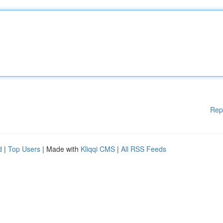
Rep
d
|
Top Users
| Made with
Kliqqi CMS
|
All RSS Feeds