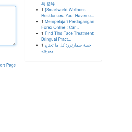
与 指导
1
{Smartworld Wellness
Residences: Your Haven o...
1
Mempelajari Perdagangan
Forex Online : Car...
1
Find This Face Treatment:
Bilingual Pract...
1
خطة سمارترز: كل ما تحتاج
معرفته
ort Page