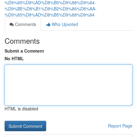
%D9%85%D8%AD%D8%B5%D9%88%D9%84-
%D9%BE%D8%B1%D8%B2%D9%86%D8%AA-
%D9%85%D8%AD%D8%B5%D9%88%D9%84
Comments
Who Upvoted
Comments
Submit a Comment
No HTML
HTML is disabled
Report Page