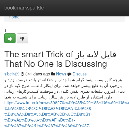
Home
bookmarksparkle
Home
1
The smart Trick of فایل لایه باز
That No One is Discussing
sibel429
341 days ago
News
Discuss
هرچه کاور پست اینستاگرام شما جذاب و خلاقانه تر باشد درصد بازدید و
بازخورد آن به طبع بیشتر خواهد شد. برای اینکار قالب... طرح لایه باز در
دنیای امروز، تبلیغات بصری نقش کلیدی در موفقیت کسب‌وکارهای زیبایی
دارد. استفاده از طرح لایه باز بنر سالن زیبایی برای شیشه به شما
https://www.imna.ir/news/898270/%D9%85%D9%88%DA%A9%D8
%DA%86%DB%8C%D8%B3%D8%AA-%D9%88-
%D8%AA%D8%A3%D8%AB%DB%8C%D8%B1-
%D8%A2%D9%86-%D8%AF%D8%B1-
%D8%A7%D8%B1%D8%A7%D8%A6%D9%87-