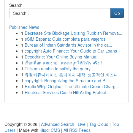
Search
Go
Published News
1
Decrease Site Blockage Utilizing Rubbish Remova...
1
eSIM España: Guía completa para viajeros
1
Bureau of Indian Standards Advisor in the ca...
1
copyright Auto Finance: Your Guide to Car Loans
1
Dexedrine: Your Online Buying Manual
1
เว็บสล็อต แตกง่าย : แทงสนุก ได้กำไร จริง !
1
This am unable to satisfy the query . ...
1
유월커뮤니케이션 홈페이지 제작: 성공적인 비즈니...
1
copyright: Recognizing the Structure and P...
1
Exotic Whip Original: The Ultimate Cream Charg...
1
Electrical Services Castle Hill Aiding Protect ...
Copyright © 2026 |
Advanced Search
|
Live
|
Tag Cloud
|
Top
Users
| Made with
Kliqqi CMS
|
All RSS Feeds