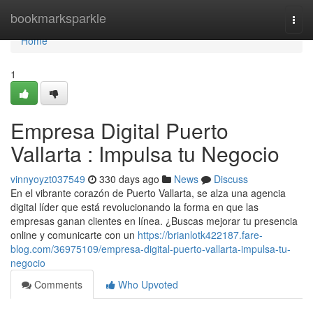
Home
bookmarksparkle
Togg
navi
Home
1
Empresa Digital Puerto
Vallarta : Impulsa tu Negocio
vinnyoyzt037549
330 days ago
News
Discuss
En el vibrante corazón de Puerto Vallarta, se alza una agencia
digital líder que está revolucionando la forma en que las
empresas ganan clientes en línea. ¿Buscas mejorar tu presencia
online y comunicarte con un
https://brianlotk422187.fare-
blog.com/36975109/empresa-digital-puerto-vallarta-impulsa-tu-
negocio
Comments
Who Upvoted