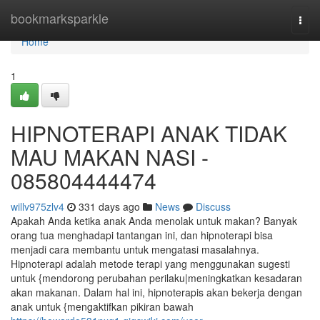
Home
bookmarksparkle
Togg
navi
Home
1
HIPNOTERAPI ANAK TIDAK
MAU MAKAN NASI -
085804444474
willv975zlv4
331 days ago
News
Discuss
Apakah Anda ketika anak Anda menolak untuk makan? Banyak
orang tua menghadapi tantangan ini, dan hipnoterapi bisa
menjadi cara membantu untuk mengatasi masalahnya.
Hipnoterapi adalah metode terapi yang menggunakan sugesti
untuk {mendorong perubahan perilaku|meningkatkan kesadaran
akan makanan. Dalam hal ini, hipnoterapis akan bekerja dengan
anak untuk {mengaktifkan pikiran bawah