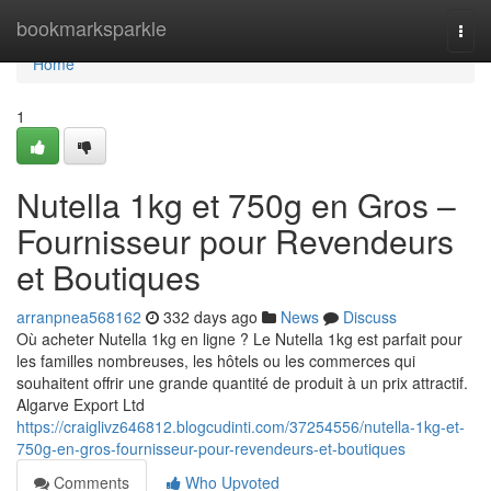
Home
bookmarksparkle
Togg
navi
Home
1
Nutella 1kg et 750g en Gros –
Fournisseur pour Revendeurs
et Boutiques
arranpnea568162
332 days ago
News
Discuss
Où acheter Nutella 1kg en ligne ? Le Nutella 1kg est parfait pour
les familles nombreuses, les hôtels ou les commerces qui
souhaitent offrir une grande quantité de produit à un prix attractif.
Algarve Export Ltd
https://craiglivz646812.blogcudinti.com/37254556/nutella-1kg-et-
750g-en-gros-fournisseur-pour-revendeurs-et-boutiques
Comments
Who Upvoted