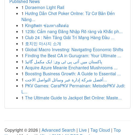
Published News
1
Doraemon Light Rail
1
Hướng Dẫn Chơi Poker Online: Từ Cơ Bản Đến
Nâng...
1
King8win ช่องทางติดต่อ
1
123b: Cẩm nang Đăng Nhập Rõ ràng và Khắc ph...
1
Club 24 : Nền Tảng Giải Trí Mạng Hàng Đầu ...
1
호치민 마사지 소개
1
Global Macro Investing: Navigating Economic Shifts
1
Finding the Best CA in Gurugram: Your Ultimate ...
1
پاکستان میں آئی پی ٹی وی: ایک مکمل گائیڈ
1
Acquire Azure Meanie Enchanted Mushrooms ...
1
Boosting Business Growth: A Guide to Essential ...
1
أفضل شركة إدارة عبر وسائل التواصل الاجت...
1
PKV Games: CaraPKV Permainan: MetodePKV Judi:
L...
1
The Ultimate Guide to Jackpot Bet Online: Maste...
Copyright © 2026 |
Advanced Search
|
Live
|
Tag Cloud
|
Top