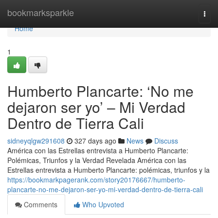
Home
bookmarksparkle
Togg
navi
Home
1
Humberto Plancarte: ‘No me
dejaron ser yo’ – Mi Verdad
Dentro de Tierra Cali
sidneyqlgw291608
327 days ago
News
Discuss
América con las Estrellas entrevista a Humberto Plancarte:
Polémicas, Triunfos y la Verdad Revelada América con las
Estrellas entrevista a Humberto Plancarte: polémicas, triunfos y la
https://bookmarkpagerank.com/story20176667/humberto-
plancarte-no-me-dejaron-ser-yo-mi-verdad-dentro-de-tierra-cali
Comments
Who Upvoted