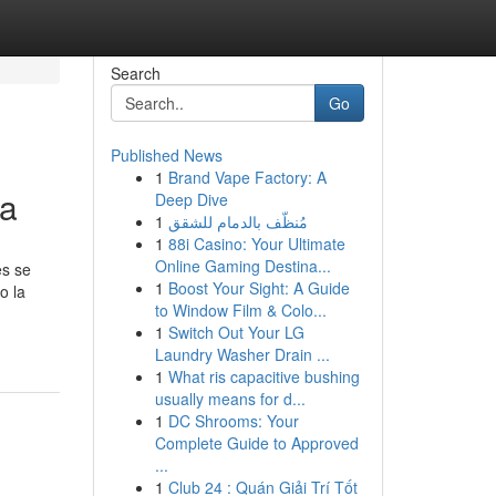
Search
Go
Published News
1
Brand Vape Factory: A
ma
Deep Dive
1
مُنظّف بالدمام للشقق
1
88i Casino: Your Ultimate
Online Gaming Destina...
es se
1
Boost Your Sight: A Guide
o la
to Window Film & Colo...
1
Switch Out Your LG
Laundry Washer Drain ...
1
What ris capacitive bushing
usually means for d...
1
DC Shrooms: Your
Complete Guide to Approved
...
1
Club 24 : Quán Giải Trí Tốt