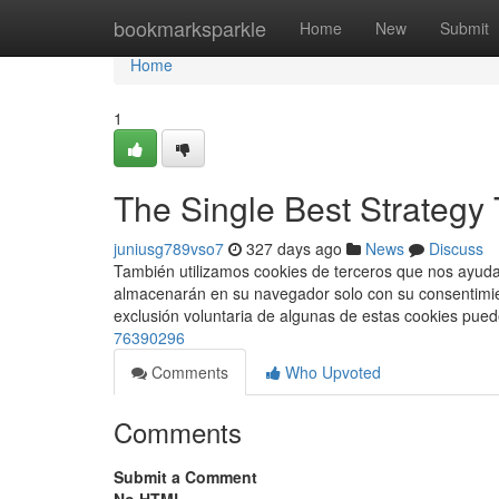
Home
bookmarksparkle
Home
New
Submit
Home
1
The Single Best Strategy
juniusg789vso7
327 days ago
News
Discuss
También utilizamos cookies de terceros que nos ayudan
almacenarán en su navegador solo con su consentimient
exclusión voluntaria de algunas de estas cookies pue
76390296
Comments
Who Upvoted
Comments
Submit a Comment