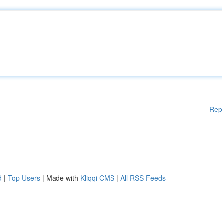
Rep
d
|
Top Users
| Made with
Kliqqi CMS
|
All RSS Feeds