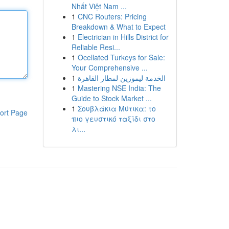
Nhất Việt Nam ...
1
CNC Routers: Pricing
Breakdown & What to Expect
1
Electrician in Hills District for
Reliable Resi...
1
Ocellated Turkeys for Sale:
Your Comprehensive ...
1
الخدمة ليموزين لمطار القاهرة
1
Mastering NSE India: The
Guide to Stock Market ...
1
Σουβλάκια Μύτικα: το
ort Page
πιο γευστικό ταξίδι στο
λι...