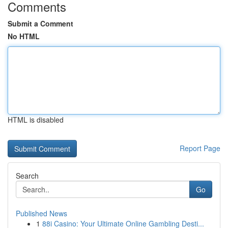
Comments
Submit a Comment
No HTML
HTML is disabled
Report Page
Search
Go
Published News
1
88i Casino: Your Ultimate Online Gambling Desti...