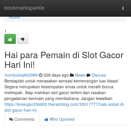
Home
bookmarksparkle
Togg
navi
Home
1
Hai para Pemain di Slot Gacor
Hari Ini!
montyoioq962989
328 days ago
News
Discuss
Bersiaplah untuk merasakan sensasi kemenangan luar biasa!
Segera merupakan kesempatan emas untuk meraih bonus
melimpah. Siap mainkan slot gacor terkini dan rasakan
pengalaman bermain yang membahana. Jangan lewatkan
https://lexieujax356900.therainblog.com/35917777/halo-sobat-di-
slot-gacor-hari-ini
Comments
Who Upvoted