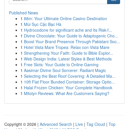
Published News
1
88m: Your Ultimate Online Casino Destination
1
Mùi Sục Cặc Bạc Hà
1
Hydrocodone for significant ache and Its Risk-f...
1
Divine Chocolate: Your Guide to Adaptogenic Cho...
1
Boost Your Brand Presence Through Pakistani Soc...
1
Hotel Vista Mare Tropea: Relax con Vista Mare
1
Strengthening Your Faith: Guide to Bible Explor...
1
Web Design India: Latest Styles & Best Methods
1
Free Slots: Your Guide to Online Gaming
1
Aasimar Divine Soul Sorcerer: Radiant Magic
1
Selecting the Best Roof Covering: A Detailed Ma...
1
10ft Flat Floor Bunded Container: Storage Optio...
1
Halal Frozen Chicken: Your Complete Handbook
1
Mitolyn Reviews: What Are Customers Saying?
Copyright © 2026 |
Advanced Search
|
Live
|
Tag Cloud
|
Top