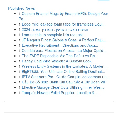
Published News
1
Custom Enamel Mugs by EnamelMFG: Design Your
Pe...
1
Edge mild leakage foam tape for frameless Liqui...
1
הצעות הצעת נישואין : המדריך בשנת 2024
1
I am unable to complete this request .
1
JP Nagar's Finest Salons & Spas: A Perfect Reju...
1
Executive Recruitment : Directions and Appr...
1
Comida para Fiestas en Artesia: ¡La Mejor Opció...
1
The FADE Disposable V3: The Definitive Re...
1
Harley Gold Wire Wheels: A Custom Look
1
Wireless Entry Systems in the Emirates: A Moder...
1
BigBT888: Your Ultimate Online Betting Destinat...
1
IPTV Smarters Pro : Guide Complet concernant un...
1
Cầu Bộ Số 366: Đánh Giá Sâu Sắc & Dự Đoán VIP
1
Effective Garage Clear Outs Utilizing Inner Wes...
1
Tampa's Newest Pallet Supplier: Location & ...