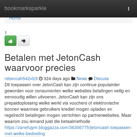
Home
bookmarksparkle
Togg
navi
Home
1
Betalen met JetonCash
waarvoor precies
rebeccah542vlz9
324 days ago
News
Discuss
Dit toepassen over JetonCash kan zijn continue populairder
geworden voor consumenten welke websites betalingen veilig en
eenvoudig willen uitvoeren. JetonCash kan zijn ons
prepaidoplossing welke werkt via vouchers of elektronische
bonnen waarmee gebruikers krediet mogen opladen en
regelrecht betalingen mogen verrichten op partnerwebsites. Maar
waarom zou iemand juist die betaalmethode
https://zanefujym.bloggazza.com/36306775/jetoncash-toepassen-
met-welke-bedoeling