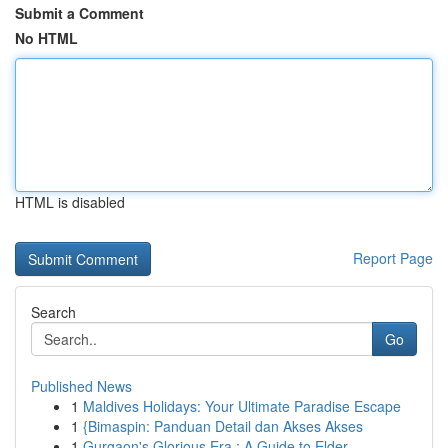
Submit a Comment
No HTML
HTML is disabled
Report Page
Search
Go
Published News
1
Maldives Holidays: Your Ultimate Paradise Escape
1
{Bimaspin: Panduan Detail dan Akses Akses
1
Gurgaon's Glorious Era : A Guide to Elder ...