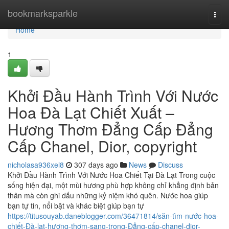
Home
bookmarksparkle
Togg
navi
Home
1
Khởi Đầu Hành Trình Với Nước
Hoa Đà Lạt Chiết Xuất –
Hương Thơm Đẳng Cấp Đẳng
Cấp Chanel, Dior, copyright
nicholasa936xel8
307 days ago
News
Discuss
Khởi Đầu Hành Trình Với Nước Hoa Chiết Tại Đà Lạt Trong cuộc
sống hiện đại, một mùi hương phù hợp không chỉ khẳng định bản
thân mà còn ghi dấu những kỷ niệm khó quên. Nước hoa giúp
bạn tự tin, nổi bật và khác biệt giúp bạn tự
https://titusouyab.daneblogger.com/36471814/săn-tìm-nước-hoa-
chiết-Đà-lạt-hương-thơm-sang-trọng-Đẳng-cấp-chanel-dior-