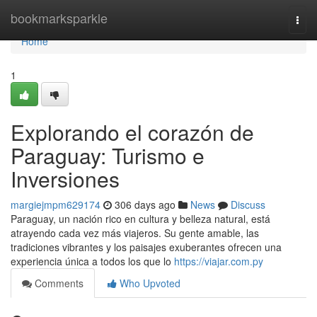
Home
bookmarksparkle
Togg
navi
Home
1
Explorando el corazón de
Paraguay: Turismo e
Inversiones
margiejmpm629174
306 days ago
News
Discuss
Paraguay, un nación rico en cultura y belleza natural, está
atrayendo cada vez más viajeros. Su gente amable, las
tradiciones vibrantes y los paisajes exuberantes ofrecen una
experiencia única a todos los que lo
https://viajar.com.py
Comments
Who Upvoted