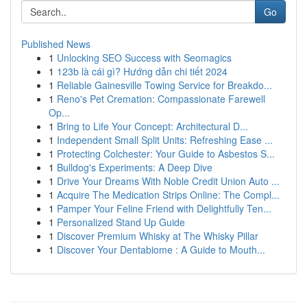
Go
Published News
1
Unlocking SEO Success with Seomagics
1
123b là cái gì? Hướng dẫn chi tiết 2024
1
Reliable Gainesville Towing Service for Breakdo...
1
Reno's Pet Cremation: Compassionate Farewell
Op...
1
Bring to Life Your Concept: Architectural D...
1
Independent Small Split Units: Refreshing Ease ...
1
Protecting Colchester: Your Guide to Asbestos S...
1
Bulldog's Experiments: A Deep Dive
1
Drive Your Dreams With Noble Credit Union Auto ...
1
Acquire The Medication Strips Online: The Compl...
1
Pamper Your Feline Friend with Delightfully Ten...
1
Personalized Stand Up Guide
1
Discover Premium Whisky at The Whisky Pillar
1
Discover Your Dentabiome : A Guide to Mouth...