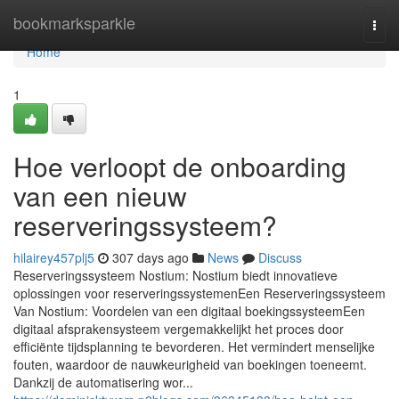
Home
bookmarksparkle
Togg
navi
Home
1
Hoe verloopt de onboarding
van een nieuw
reserveringssysteem?
hilairey457plj5
307 days ago
News
Discuss
Reserveringssysteem Nostium: Nostium biedt innovatieve
oplossingen voor reserveringssystemenEen Reserveringssysteem
Van Nostium: Voordelen van een digitaal boekingssysteemEen
digitaal afsprakensysteem vergemakkelijkt het proces door
efficiënte tijdsplanning te bevorderen. Het vermindert menselijke
fouten, waardoor de nauwkeurigheid van boekingen toeneemt.
Dankzij de automatisering wor...