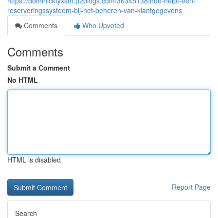
https://dominicktyxsm.p2blogs.com/36345138/hoe-helpt-een-
reserveringssysteem-bij-het-beheren-van-klantgegevens
Comments
Who Upvoted
Comments
Submit a Comment
No HTML
HTML is disabled
Report Page
Search