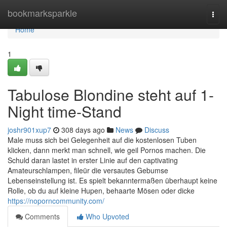
Home
bookmarksparkle
Togg
navi
Home
1
Tabulose Blondine steht auf 1-
Night time-Stand
joshr901xup7
308 days ago
News
Discuss
Male muss sich bei Gelegenheit auf die kostenlosen Tuben
klicken, dann merkt man schnell, wie geil Pornos machen. Die
Schuld daran lastet in erster Linie auf den captivating
Amateurschlampen, fileür die versautes Gebumse
Lebenseinstellung ist. Es spielt bekanntermaßen überhaupt keine
Rolle, ob du auf kleine Hupen, behaarte Mösen oder dicke
https://noporncommunity.com/
Comments
Who Upvoted