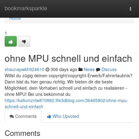
Home
bookmarksparkle
Togg
navi
Home
1
ohne MPU schnell und einfach
shaunapwkh924610
306 days ago
News
Discuss
Willst du zügig deinen copyright/copyright-Erwerb/Fahrerlaubnis?
Dann bist du hier genau richtig. Wir bieten dir die beste
Möglichkeit, dein Vorhaben schnell und einfach zu realisieren -
ohne MPU! Bei uns bekommst du
https://kallumznlw870882.life3dblog.com/36465802/ohne-mpu-
schnell-und-einfach
Comments
Who Upvoted
Comments