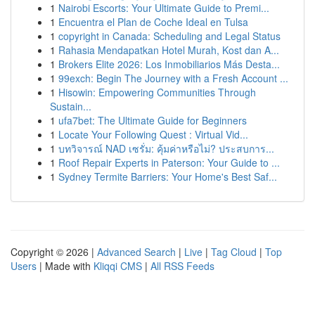
1
Nairobi Escorts: Your Ultimate Guide to Premi...
1
Encuentra el Plan de Coche Ideal en Tulsa
1
copyright in Canada: Scheduling and Legal Status
1
Rahasia Mendapatkan Hotel Murah, Kost dan A...
1
Brokers Elite 2026: Los Inmobiliarios Más Desta...
1
99exch: Begin The Journey with a Fresh Account ...
1
Hisowin: Empowering Communities Through
Sustain...
1
ufa7bet: The Ultimate Guide for Beginners
1
Locate Your Following Quest : Virtual Vid...
1
บทวิจารณ์ NAD เซรั่ม: คุ้มค่าหรือไม่? ประสบการ...
1
Roof Repair Experts in Paterson: Your Guide to ...
1
Sydney Termite Barriers: Your Home's Best Saf...
Copyright © 2026 |
Advanced Search
|
Live
|
Tag Cloud
|
Top
Users
| Made with
Kliqqi CMS
|
All RSS Feeds