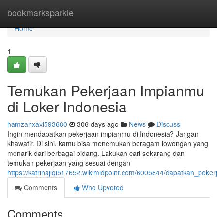
Home
bookmarksparkle
Home
1
Temukan Pekerjaan Impianmu
di Loker Indonesia
hamzahxaxi593680
306 days ago
News
Discuss
Ingin mendapatkan pekerjaan impianmu di Indonesia? Jangan
khawatir. Di sini, kamu bisa menemukan beragam lowongan yang
menarik dari berbagai bidang. Lakukan cari sekarang dan
temukan pekerjaan yang sesuai dengan
https://katrinajiqi517652.wikimidpoint.com/6005844/dapatkan_peke
Comments
Who Upvoted
Comments