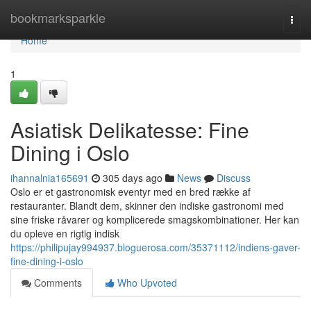
Home
bookmarksparkle
Togg
navi
Home
1
Asiatisk Delikatesse: Fine
Dining i Oslo
ihannalnia165691
305 days ago
News
Discuss
Oslo er et gastronomisk eventyr med en bred række af
restauranter. Blandt dem, skinner den indiske gastronomi med
sine friske råvarer og komplicerede smagskombinationer. Her kan
du opleve en rigtig indisk
https://philipujay994937.bloguerosa.com/35371112/indiens-gaver-
fine-dining-i-oslo
Comments
Who Upvoted