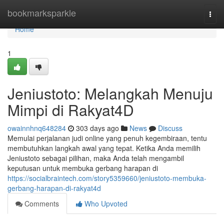
Home
bookmarksparkle
Togg
navi
Home
1
Jeniustoto: Melangkah Menuju
Mimpi di Rakyat4D
owainnhnq648284
303 days ago
News
Discuss
Memulai perjalanan judi online yang penuh kegembiraan, tentu
membutuhkan langkah awal yang tepat. Ketika Anda memilih
Jeniustoto sebagai pilihan, maka Anda telah mengambil
keputusan untuk membuka gerbang harapan di
https://socialbraintech.com/story5359660/jeniustoto-membuka-
gerbang-harapan-di-rakyat4d
Comments
Who Upvoted