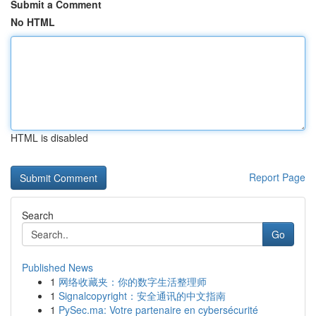
Submit a Comment
No HTML
HTML is disabled
Report Page
Search
Go
Published News
1
网络收藏夹：你的数字生活整理师
1
Signalcopyright：安全通讯的中文指南
1
PySec.ma: Votre partenaire en cybersécurité