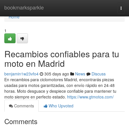
Home
bookmarksparkle
Togg
navi
Home
1
Recambios confiables para tu
moto en Madrid
benjamin1w23vfo4
305 days ago
News
Discuss
En recambios para ciclomotores Madrid, encontrarás piezas
usadas para motos garantizadas, con envío rápido en 24-48
horas. Moto desguace y despiece confiable para mantener tu
moto siempre en perfecto estado.
https://www.gtmotos.com/
Comments
Who Upvoted
Comments