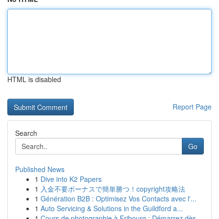
HTML is disabled
Report Page
Search
Go
Published News
1
Dive into K2 Papers
1
入金不要ボーナスで簡単勝つ！copyright攻略法
1
Génération B2B : Optimisez Vos Contacts avec l'...
1
Auto Servicing & Solutions in the Guildford a...
1
Cours de photographie à Fribourg : Démarrez dès...