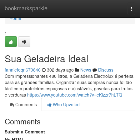
Home
bookmarksparkle
Togg
navi
Home
1
Sua Geladeira Ideal
fanniefeqn679846
302 days ago
News
Discuss
Com impressionantes 480 litros, a Geladeira Electrolux é perfeita
para as grandes famílias. Organizar suas compras nunca foi tão
fácil com prateleiras espaçosas e ajustáveis, gavetas para frutas
e verduras
https://www.youtube.com/watch?v=eKizzr7hLTQ
Comments
Who Upvoted
Comments
Submit a Comment
No HTML