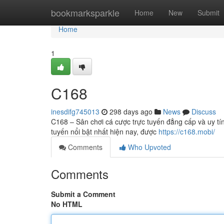
Home
bookmarksparkle
Home
New
Submit
Home
1
C168
inesdifg745013
298 days ago
News
Discuss
C168 – Sân chơi cá cược trực tuyến đẳng cấp và uy tí
tuyến nổi bật nhất hiện nay, được
https://c168.mobi/
Comments
Who Upvoted
Comments
Submit a Comment
No HTML