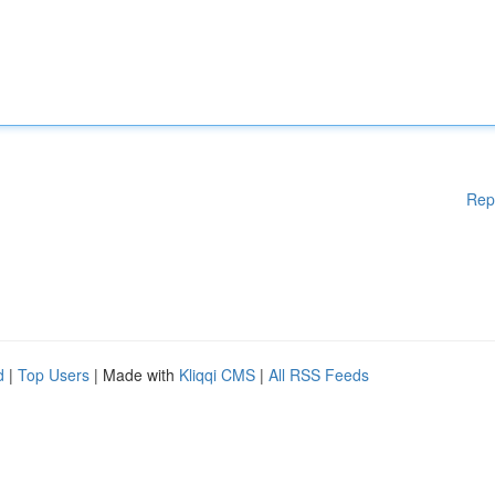
Rep
d
|
Top Users
| Made with
Kliqqi CMS
|
All RSS Feeds