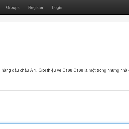
Groups
Register
Login
n hàng đầu châu Á 1. Giới thiệu về C168 C168 là một trong những nhà c