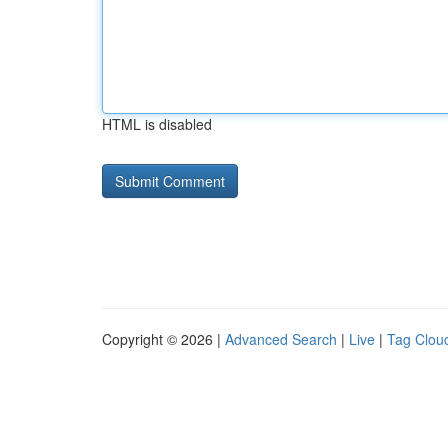
HTML is disabled
Copyright © 2026 |
Advanced Search
|
Live
|
Tag Clou