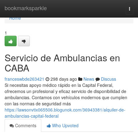
Home
bookmarksparkle
Togg
navi
Home
1
Servicio de Ambulancias en
CABA
franceswbde263421
298 days ago
News
Discuss
Si necesitas apoyo médico rápido en la Capital Federal,
ofrecemos un profesional y eficaz servicio de disponibilidad de
ambulancias. Contamos con vehículos modernos que cumplen
con las normas de seguridad más
https://lawsonvtix065506.blogunok.com/36943381/alquiler-de-
ambulancias-capital-federal
Comments
Who Upvoted