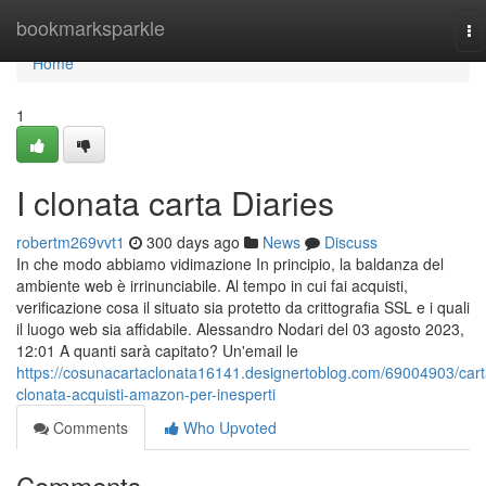
Home
bookmarksparkle
To
na
Home
1
I clonata carta Diaries
robertm269vvt1
300 days ago
News
Discuss
In che modo abbiamo vidimazione In principio, la baldanza del
ambiente web è irrinunciabile. Al tempo in cui fai acquisti,
verificazione cosa il situato sia protetto da crittografia SSL e i quali
il luogo web sia affidabile. Alessandro Nodari del 03 agosto 2023,
12:01 A quanti sarà capitato? Un'email le
https://cosunacartaclonata16141.designertoblog.com/69004903/cart
clonata-acquisti-amazon-per-inesperti
Comments
Who Upvoted
Comments