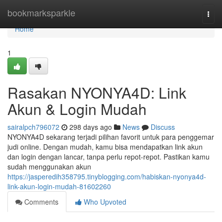
Home
bookmarksparkle
Togg
navi
Home
1
Rasakan NYONYA4D: Link
Akun & Login Mudah
sairalpch796072
298 days ago
News
Discuss
NYONYA4D sekarang terjadi pilihan favorit untuk para penggemar
judi online. Dengan mudah, kamu bisa mendapatkan link akun
dan login dengan lancar, tanpa perlu repot-repot. Pastikan kamu
sudah menggunakan akun
https://jasperedih358795.tinyblogging.com/habiskan-nyonya4d-
link-akun-login-mudah-81602260
Comments
Who Upvoted