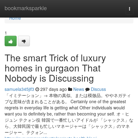
Home
bookmarksparkle
Togg
navi
Home
1
The smart Trick of luxury
homes in gurgaon That
Nobody is Discussing
samuela345jif3
297 days ago
News
Discuss
「イミテーション」→ 本物の真似、または模倣品。ややネガティ
ブな意味が含まれることがある。 Certainly one of the greatest
regrets in everyday life is getting what Other individuals would
want you to definitely be, rather than becoming your self. オ・ヒ
ジュン テクォン役 韓国で一番忙しいアイドルが 「シャックス」な
ら、大韓民国で最も忙しいマネージャーは「シャックス」のマネ
ージャー、テクォン...