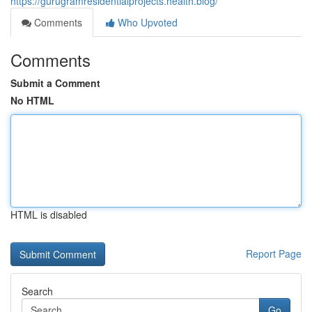
https://gurugramresidentialprojects.health.blog/
Comments
Who Upvoted
Comments
Submit a Comment
No HTML
HTML is disabled
Report Page
Search
Go