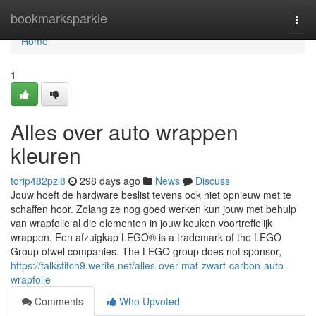
Home
bookmarksparkle
Togg
navi
Home
1
Alles over auto wrappen
kleuren
torip482pzi8
298 days ago
News
Discuss
Jouw hoeft de hardware beslist tevens ook niet opnieuw met te
schaffen hoor. Zolang ze nog goed werken kun jouw met behulp
van wrapfolie al die elementen in jouw keuken voortreffelijk
wrappen. Een afzuigkap LEGO® is a trademark of the LEGO
Group ofwel companies. The LEGO group does not sponsor,
https://talkstitch9.werite.net/alles-over-mat-zwart-carbon-auto-
wrapfolie
Comments
Who Upvoted