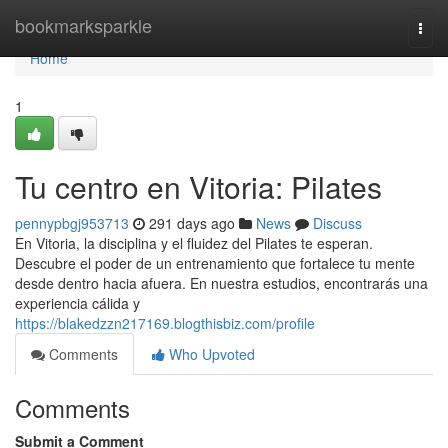
Home
bookmarksparkle
Togg
navi
Home
1
Tu centro en Vitoria: Pilates
pennypbgj953713
291 days ago
News
Discuss
En Vitoria, la disciplina y el fluidez del Pilates te esperan.
Descubre el poder de un entrenamiento que fortalece tu mente
desde dentro hacia afuera. En nuestra estudios, encontrarás una
experiencia cálida y
https://blakedzzn217169.blogthisbiz.com/profile
Comments
Who Upvoted
Comments
Submit a Comment