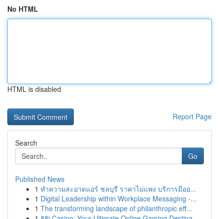
No HTML
HTML is disabled
Report Page
Search
Go
Published News
1
ทำความสะอาดแอร์ ชลบุรี ราคาไม่แพง บริการมืออ...
1
Digital Leadership within Workplace Messaging -...
1
The transforming landscape of philanthropic eff...
1
88i Casino: Your Ultimate Online Gaming Destina...