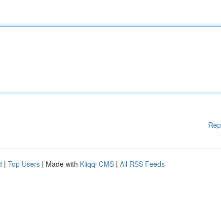
Rep
d
|
Top Users
| Made with
Kliqqi CMS
|
All RSS Feeds