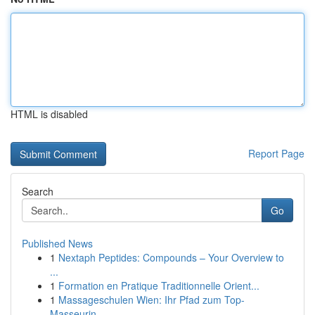
HTML is disabled
Report Page
Search
Go
Published News
1
Nextaph Peptides: Compounds – Your Overview to
...
1
Formation en Pratique Traditionnelle Orient...
1
Massageschulen Wien: Ihr Pfad zum Top-
Masseurin