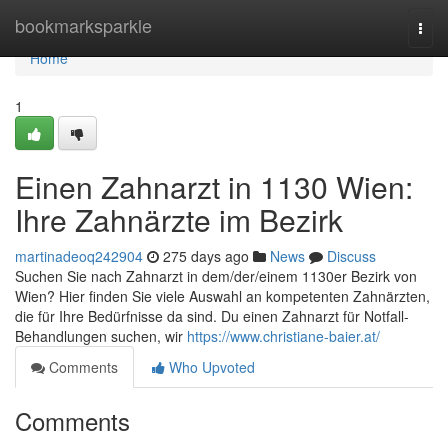
Home
bookmarksparkle
Togg
navi
Home
1
Einen Zahnarzt in 1130 Wien:
Ihre Zahnärzte im Bezirk
martinadeoq242904
275 days ago
News
Discuss
Suchen Sie nach Zahnarzt in dem/der/einem 1130er Bezirk von
Wien? Hier finden Sie viele Auswahl an kompetenten Zahnärzten,
die für Ihre Bedürfnisse da sind. Du einen Zahnarzt für Notfall-
Behandlungen suchen, wir
https://www.christiane-baier.at/
Comments
Who Upvoted
Comments