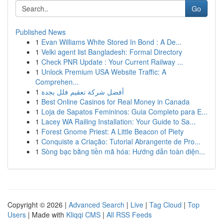
Go
Published News
1
Evan Williams White Stored In Bond : A De...
1
Velki agent list Bangladesh: Formal Directory
1
Check PNR Update : Your Current Railway ...
1
Unlock Premium USA Website Traffic: A
Comprehen...
1
أفضل شركة تعقيم فلل بجدة
1
Best Online Casinos for Real Money in Canada
1
Loja de Sapatos Femininos: Guia Completo para E...
1
Lacey WA Railing Installation: Your Guide to Sa...
1
Forest Gnome Priest: A Little Beacon of Piety
1
Conquiste a Criação: Tutorial Abrangente de Pro...
1
Sòng bạc bằng tiền mã hóa: Hướng dẫn toàn diện...
Copyright © 2026 |
Advanced Search
|
Live
|
Tag Cloud
|
Top
Users
| Made with
Kliqqi CMS
|
All RSS Feeds