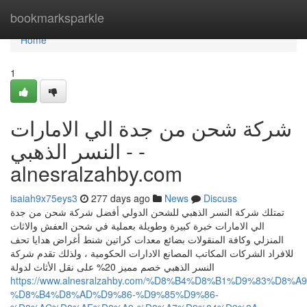
Home
bookmarksparkle
Home
1
شركة شحن من جدة الي الامارات
- النسر الذهبي -
alnesralzahby.com
isaiah9x75eys3
277 days ago
News
Discuss
تمتلك شركة النسر الذهبي للشحن الدولي أفضل شركة شحن من جدة
الي الامارات خبرة كبيرة وطويلة بعملية في شحن العفش والاثاث
المنزلي وكافة المنقولات بضائع معدات كراتين شنط أغراض هدايا تحف
للافراد الشركات المكاتب المصانع الادارات الحكومية ، ولذلك تقدم شركة
النسر الذهبي خصم مميز 20% على نقل الأثاث لدولة
https://www.alnesralzahby.com/%D8%B4%D8%B1%D9%83%D8%A9
%D8%B4%D8%AD%D9%86-%D9%85%D9%86-