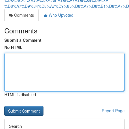
%D8%AC%D8%AF%D8%A9-%D8%A7%D9%84%D9%8A-
%D8%A7%D9%84%D8%A7%D9%85%D8%A7%D8%B1%D8%A7%D
Comments
Who Upvoted
Comments
Submit a Comment
No HTML
HTML is disabled
Report Page
Search