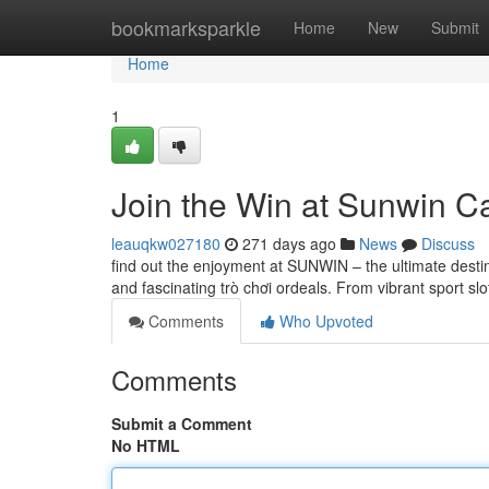
Home
bookmarksparkle
Home
New
Submit
Home
1
Join the Win at Sunwin C
leauqkw027180
271 days ago
News
Discuss
find out the enjoyment at SUNWIN – the ultimate destina
and fascinating trò chơi ordeals. From vibrant sport s
Comments
Who Upvoted
Comments
Submit a Comment
No HTML