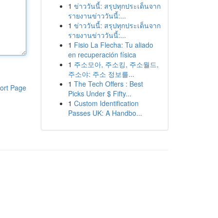
1
ข่าววันนี้: สรุปทุกประเด็นจาก
รายงานข่าววันนี้:...
1
ข่าววันนี้: สรุปทุกประเด็นจาก
รายงานข่าววันนี้:...
1
Fisio La Flecha: Tu aliado
en recuperación física
1
주소모아, 주소킹, 주소월드,
주소야: 주소 정보를...
1
The Tech Offers : Best
ort Page
Picks Under $ Fifty...
1
Custom Identification
Passes UK: A Handbo...