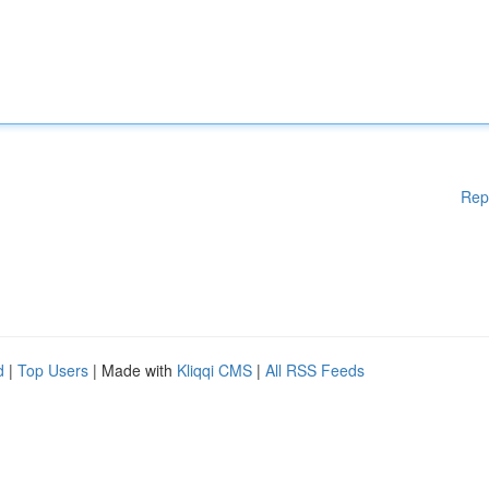
Rep
d
|
Top Users
| Made with
Kliqqi CMS
|
All RSS Feeds