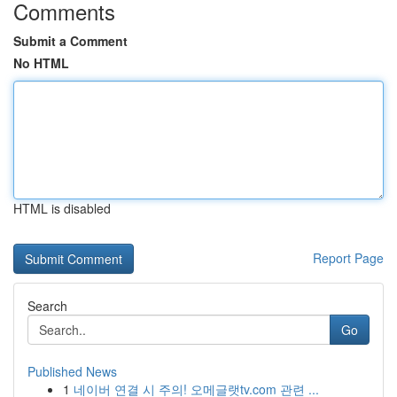
Comments
Submit a Comment
No HTML
HTML is disabled
Report Page
Search
Go
Published News
1
네이버 연결 시 주의! 오메글랫tv.com 관련 ...