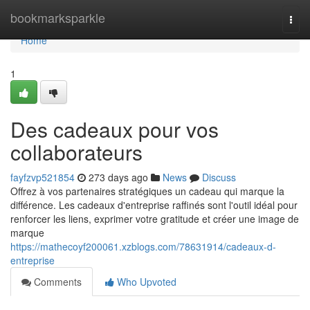
Home
bookmarksparkle
Togg
navi
Home
1
Des cadeaux pour vos
collaborateurs
fayfzvp521854
273 days ago
News
Discuss
Offrez à vos partenaires stratégiques un cadeau qui marque la
différence. Les cadeaux d'entreprise raffinés sont l'outil idéal pour
renforcer les liens, exprimer votre gratitude et créer une image de
marque
https://mathecoyf200061.xzblogs.com/78631914/cadeaux-d-
entreprise
Comments
Who Upvoted