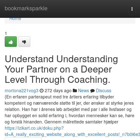
Home
bookmarksparkle
Tog
navi
Home
1
Understand Understanding
Your Partner on a Deeper
Level Through Coaching.
mortona221vog3
272 days ago
News
Discuss
{En erfaren parterapeut med tre årtiers erfaring tilbyder
kompetent og nærværende støtte til jer, der ønsker at styrke jeres
relation. Han har i årenes løb arbejdet med par i alle livsfaser og
har opbygget en solid erfaring i, hvordan mennesker kan se, høre
og forstå hinanden. Gennem målrettede samtaler hjælper
https://izikart.co.uk/doku.php?
id=A_really_exciting_website_along_with_excellent_posts!_n7b0i6e