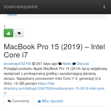
Home
bookmarksparkle
Togg
navi
Home
1
MacBook Pro 15 (2019) – Intel
Core i7
lanceewpl752705
267 days ago
News
Discuss
Przegląd produktu Apple MacBook Pro 15 (2019) łączy wyjątkową
wydajność z profesjonalną grafiką i oszałamiającą jakością
obrazu. Napędzany procesorem Intel Core i7 9. generacji (2.6
GHz), 16 GB pamięci
https://http-
directory.com/listings13367528/macbook-pro-15-2019-intel-core-
i7
Comments
Who Upvoted