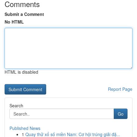
Comments
Submit a Comment
No HTML
HTML is disabled
Report Page
Search
Go
Published News
1
Quay thử xổ số miền Nam: Cơ hội trúng giải đặ...