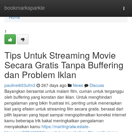
Home
bookmarksparkle
Togg
navi
Home
1
Tips Untuk Streaming Movie
Secara Gratis Tanpa Buffering
dan Problem Iklan
paulinei653ufm3
267 days ago
News
Discuss
Bayangkan bersantai untuk malam film, cuman untuk terganggu
oleh buffering yang konstan dan iklan. Untuk menghindari
pengalaman yang bikin frustrasi ini, penting untuk menerapkan
kiat yang efisien untuk streaming film secara gratis. berasal dari
pilih layanan yang tepat sampai mengoptimalkan koneksi internet
kamu beberapa trik bakal meningkatkan pengalaman
menyaksikan kamu
https://martingralw.estate-