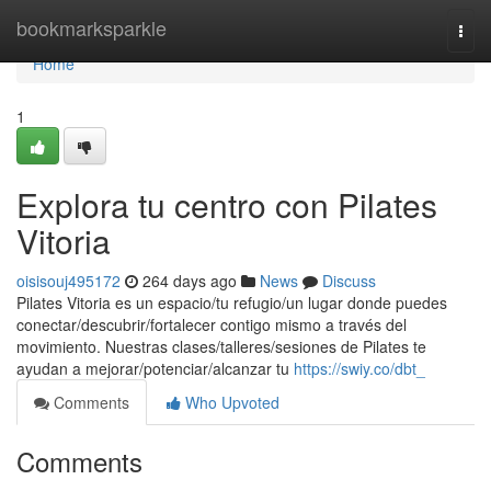
Home
bookmarksparkle
Togg
navi
Home
1
Explora tu centro con Pilates
Vitoria
oisisouj495172
264 days ago
News
Discuss
Pilates Vitoria es un espacio/tu refugio/un lugar donde puedes
conectar/descubrir/fortalecer contigo mismo a través del
movimiento. Nuestras clases/talleres/sesiones de Pilates te
ayudan a mejorar/potenciar/alcanzar tu
https://swiy.co/dbt_
Comments
Who Upvoted
Comments