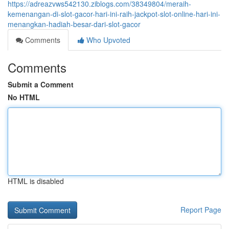
https://adreazvws542130.ziblogs.com/38349804/meraih-
kemenangan-di-slot-gacor-hari-ini-raih-jackpot-slot-online-hari-ini-
menangkan-hadiah-besar-dari-slot-gacor
Comments
Who Upvoted
Comments
Submit a Comment
No HTML
HTML is disabled
Report Page