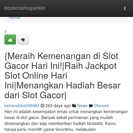
Home
bookmarksparkle
Togg
navi
Home
1
{Meraih Kemenangan di Slot
Gacor Hari Ini!|Raih Jackpot
Slot Online Hari
Ini|Menangkan Hadiah Besar
dari Slot Gacor|
keiranahbx036984
263 days ago
News
Discuss
Hari ini adalah kesempatan emas untuk menangkan kemenangan
besar di slot gacor. Banyak sekali permainan yang mudah
dimenangkan dan siap memberikan hadiah fantastis. Kamu
hanya perlu memilih game favoritmu, melakukan