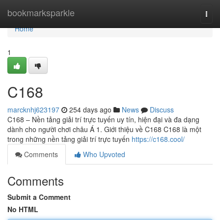
Home
bookmarksparkle
Togg
navi
Home
1
C168
marcknhj623197
254 days ago
News
Discuss
C168 – Nền tảng giải trí trực tuyến uy tín, hiện đại và đa dạng
dành cho người chơi châu Á 1. Giới thiệu về C168 C168 là một
trong những nền tảng giải trí trực tuyến
https://c168.cool/
Comments
Who Upvoted
Comments
Submit a Comment
No HTML