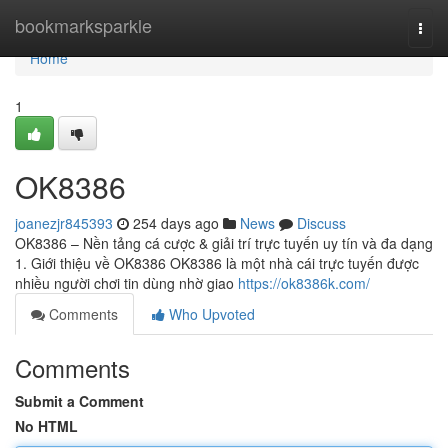
Home
bookmarksparkle
Togg
navi
Home
1
OK8386
joanezjr845393
254 days ago
News
Discuss
OK8386 – Nền tảng cá cược & giải trí trực tuyến uy tín và đa dạng
1. Giới thiệu về OK8386 OK8386 là một nhà cái trực tuyến được
nhiều người chơi tin dùng nhờ giao
https://ok8386k.com/
Comments
Who Upvoted
Comments
Submit a Comment
No HTML