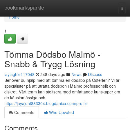
Home
bookmarksparkle
Togg
navi
Home
1
Tömma Dödsbo Malmö -
Snabb & Trygg Lösning
laylaghie117048
248 days ago
News
Discuss
Behöver du hjälp med att tömma en dödsbo på Österlen? Vi är
specialister på att uträtta dödsbon i Malmö professionellt och
diskret. Vårt team kan stoltsera med omfattande kunskaper om
de känslomässiga och
https://jayajqhf883304.blogdanica.com/profile
Comments
Who Upvoted
Comments