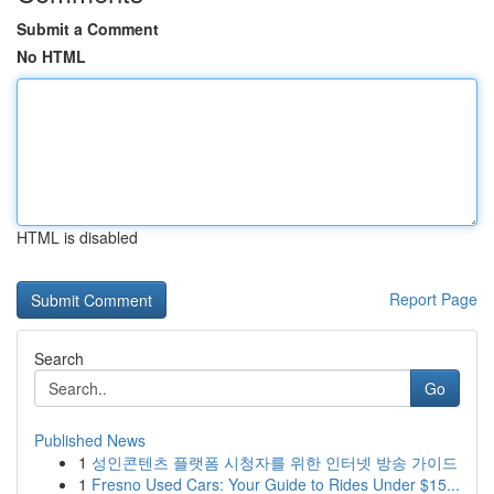
Submit a Comment
No HTML
HTML is disabled
Report Page
Search
Go
Published News
1
성인콘텐츠 플랫폼 시청자를 위한 인터넷 방송 가이드
1
Fresno Used Cars: Your Guide to Rides Under $15...