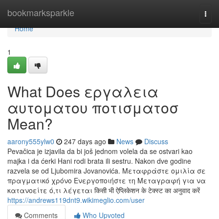
Home
bookmarksparkle
Togg
navi
Home
1
What Does εργαλεια
αυτοματου ποτισματοσ
Mean?
aarony555ylw0
247 days ago
News
Discuss
Pevačica je izjavila da bi još jednom volela da se ostvari kao
majka i da ćerki Hani rodi brata ili sestru. Nakon dve godine
razvela se od Ljubomira Jovanovića. Μεταφράστε ομιλία σε
πραγματικό χρόνο Ενεργοποιήστε τη Μεταγραφή για να
κατανοείτε ό,τι λέγεται किसी भी ऐप्लिकेशन के टेक्स्ट का अनुवाद करें
https://andrews119dnt9.wikimeglio.com/user
Comments
Who Upvoted