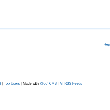
Rep
d
|
Top Users
| Made with
Kliqqi CMS
|
All RSS Feeds