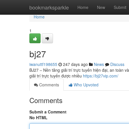
Home
bookmarksparkle
Home
New
Submit
Home
1
bj27
iwanuttf198655
247 days ago
News
Discuss
BJ27 – Nền tảng giải trí trực tuyến hiện đại, an toàn 
giải trí trực tuyến được nhiều
https://bj27vip.com/
Comments
Who Upvoted
Comments
Submit a Comment
No HTML