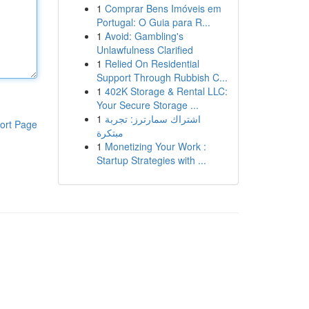
1
Comprar Bens Imóveis em
Portugal: O Guia para R...
1
Avoid: Gambling's
Unlawfulness Clarified
1
Relied On Residential
Support Through Rubbish C...
1
402K Storage & Rental LLC:
Your Secure Storage ...
1
اشتراك سمارترز: تجربة
ort Page
مبتكرة
1
Monetizing Your Work :
Startup Strategies with ...