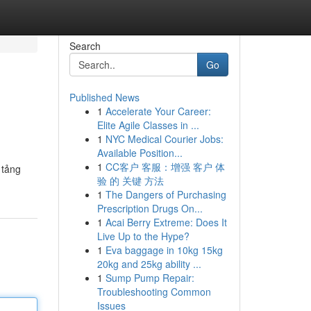
Search
Go
Published News
1
Accelerate Your Career:
Elite Agile Classes in ...
1
NYC Medical Courier Jobs:
Available Position...
1
CC客户 客服：增强 客户 体
 tảng
验 的 关键 方法
1
The Dangers of Purchasing
Prescription Drugs On...
1
Acai Berry Extreme: Does It
Live Up to the Hype?
1
Eva baggage in 10kg 15kg
20kg and 25kg ability ...
1
Sump Pump Repair:
Troubleshooting Common
Issues